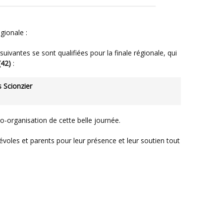
égionale :
(42)
:
s Scionzier
o-organisation de cette belle journée.