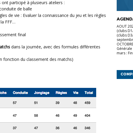
 ont participé à plusieurs ateliers :
 conduite de balle
gles de vie : Evaluer la connaissance du jeu et les règles
AGENDA
e la FFF…
AOUT 2026
(clubs D1
assement final
(clubs D
septembr
OCTOBRE 
atchs
dans la journée, avec des formules différentes
Générale 
mars : Fin
n fonction du classement des matchs)
COMP