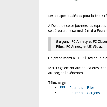
Les équipes qualifiées pour la finale r
À l’issue de cette journée, les équipes suivantes se sont qualifiées pour la finale régionale, qui
se déroulera le
samedi 2 mai à Feurs 
Garçons : FC Annecy et FC Cluse
Filles : FC Annecy et US Vétraz
Un grand merci au
FC Cluses
pour la c
Merci également aux éducateurs, bénévoles et parents pour leur présence et leur soutien tout
au long de l’événement.
Télécharger :
FFF – Tournois – Filles
FFF – Tournois – Garçons