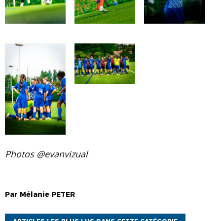
Photos @evanvizual
Par
Mélanie
PETER