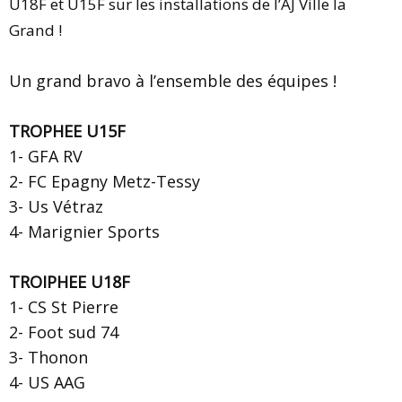
U18F et U15F sur les installations de l’AJ Ville la
Grand !
Un grand bravo à l’ensemble des équipes !
TROPHEE U15F
1- GFA RV
2-
FC Epagny Metz-Tessy
3-
Us Vétraz
4-
Marignier Sports
TROIPHEE U18F
1- CS St Pierre
2- Foot sud 74
3- Thonon
4- US AAG