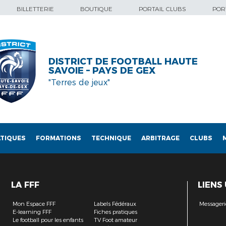
BILLETTERIE
BOUTIQUE
PORTAIL CLUBS
PORT
DISTRICT DE FOOTBALL HAUTE
SAVOIE – PAYS DE GEX
"Terres de jeux"
TIQUES
FORMATIONS
TECHNIQUE
ARBITRAGE
CLUBS
LA FFF
LIENS
Mon Espace FFF
Labels Fédéraux
Messageri
E-learning FFF
Fiches pratiques
Le football pour les enfants
TV Foot amateur