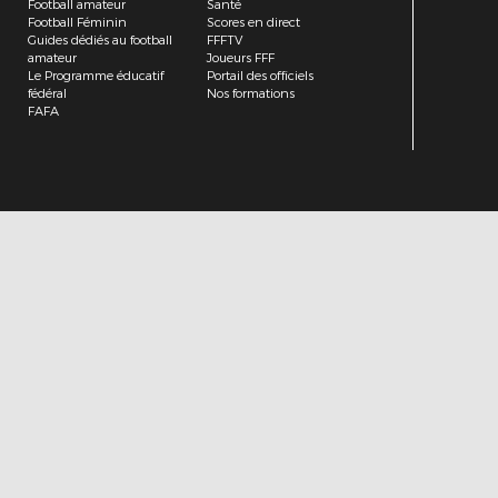
Football amateur
Santé
Football Féminin
Scores en direct
Guides dédiés au football
FFFTV
amateur
Joueurs FFF
Le Programme éducatif
Portail des officiels
fédéral
Nos formations
FAFA