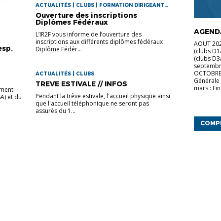
ACTUALITÉS | CLUBS | FORMATION DIRIGEANTS
| FORMATION EDUCATEURS
Ouverture des inscriptions
Diplômes Fédéraux
AGENDA
L’IR2F vous informe de l’ouverture des
inscriptions aux différents diplômes fédéraux :
AOUT 2026
esp.
Diplôme Fédér...
(clubs D1
(clubs D
septembr
OCTOBRE 
ACTUALITÉS | CLUBS
Générale 
TREVE ESTIVALE // INFOS
mars : Fin
ement
Pendant la trêve estivale, l'accueil physique ainsi
A) et du
que l'accueil téléphonique ne seront pas
assurés du 1...
COMP