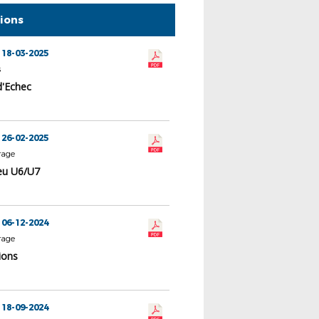
tions
 18-03-2025
s
d'Echec
 26-02-2025
rage
jeu U6/U7
 06-12-2024
rage
ions
 18-09-2024