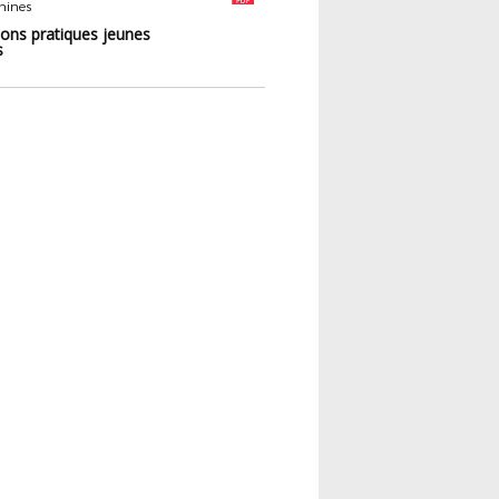
nines
ions pratiques jeunes
s