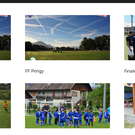
FF Pringy
Final